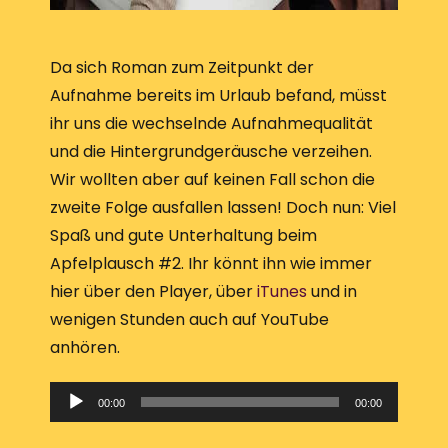
Da sich Roman zum Zeitpunkt der
Aufnahme bereits im Urlaub befand, müsst
ihr uns die wechselnde Aufnahmequalität
und die Hintergrundgeräusche verzeihen.
Wir wollten aber auf keinen Fall schon die
zweite Folge ausfallen lassen! Doch nun: Viel
Spaß und gute Unterhaltung beim
Apfelplausch #2. Ihr könnt ihn wie immer
hier über den Player, über
iTunes
und in
wenigen Stunden auch auf YouTube
anhören.
A
00:00
00:00
u