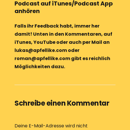
d
Podcast auf iTunes/Podcast App
i
anhören
o
-
Falls ihr Feedback habt, immer her
P
damit! Unten in den Kommentaren, auf
l
iTunes, YouTube oder auch per Mail an
a
lukas@apfellike.com oder
y
roman@apfellike.com gibt es reichlich
e
Möglichkeiten dazu.
r
Schreibe einen Kommentar
Deine E-Mail-Adresse wird nicht